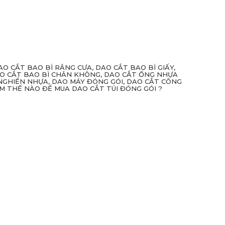
O CẮT BAO BÌ RĂNG CƯA, DAO CẮT BAO BÌ GIẤY,
AO CẮT BAO BÌ CHÂN KHÔNG, DAO CẮT ỐNG NHỰA
NGHIỀN NHỰA, DAO MÁY ĐÓNG GÓI, DAO CẮT CÔNG
M THẾ NÀO ĐỂ MUA DAO CẮT TÚI ĐÓNG GÓI ?