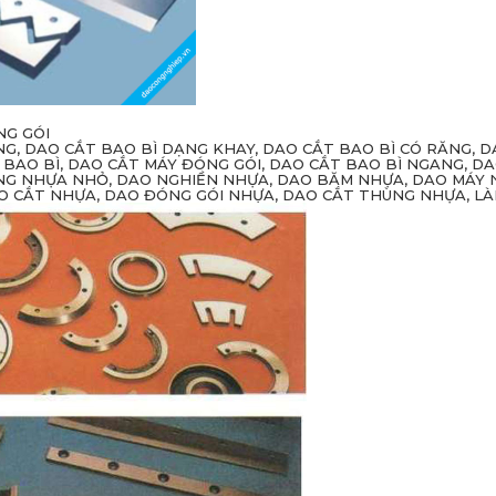
NG GÓI
G, DAO CẮT BAO BÌ DẠNG KHAY, DAO CẮT BAO BÌ CÓ RĂNG, DA
BAO BÌ, DAO CẮT MÁY ĐÓNG GÓI, DAO CẮT BAO BÌ NGANG, D
NG NHỰA NHỎ, DAO NGHIỀN NHỰA, DAO BĂM NHỰA, DAO MÁY 
AO CẮT NHỰA, DAO ĐÓNG GÓI NHỰA, DAO CẮT THÙNG NHỰA, LÀ