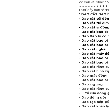
có bản vẽ, phác hoạ
↓ ↓ ↓ ↓ ↓ ↓ ↓ ↓ ↓ ↓ 
Dưới đây bạn sẽ tì
* DAO CẮT BAO B
-
Dao cắt túi đó
-
Dao cắt túi đứ
-
Dao cắt vỉ đóng
-
Dao cắt bao bì
-
Dao Bao bì có 
-
Dao cắt bao bì
-
Dao cắt bao bì 
-
Dao cắt nghành
-
D
ao cắt máy đ
-
Dao cắt bao bì
-
Dao cắt bao bì
- Dao cắt răng c
- Dao cắt hình zi
- Dao máy đóng
- Dao cắt bao b
- Dao zig zag
- Dao cắt răng c
- Lưỡi cưa đóng 
- Dao đóng gói
- Dao tạo nếp g
- Dao cắt khăn l