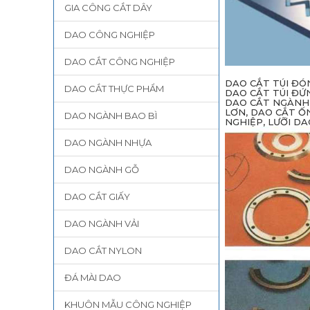
GIA CÔNG CẮT DÂY
DAO CÔNG NGHIỆP
DAO CẮT CÔNG NGHIỆP
DAO CẮT TÚI ĐÓ
DAO CẮT THỰC PHẨM
DAO CẮT TÚI ĐỨN
DAO CẮT NGÀNH 
LƠN, DAO CẮT Ố
DAO NGÀNH BAO BÌ
NGHIỆP, LƯỠI D
DAO NGÀNH NHỰA
DAO NGÀNH GỖ
DAO CẮT GIẤY
DAO NGÀNH VẢI
DAO CẮT NYLON
ĐÁ MÀI DAO
KHUÔN MẪU CÔNG NGHIỆP