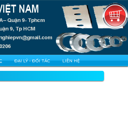
C
ĐẠI LÝ - ĐỐI TÁC
LIÊN HỆ