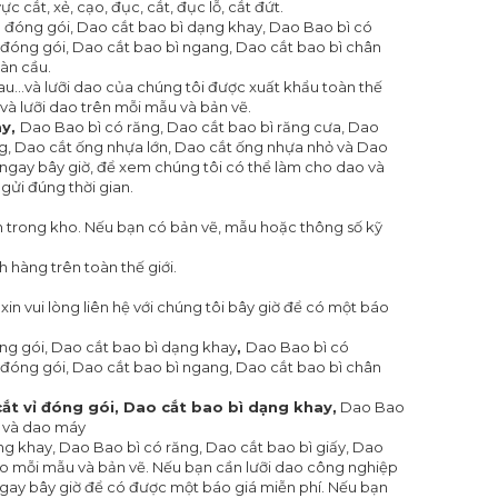
c cắt, xẻ, cạo, đục, cắt, đục lỗ, cắt đứt.
ỉ đóng gói, Dao cắt bao bì dạng khay, Dao Bao bì có
 đóng gói, Dao cắt bao bì ngang, Dao cắt bao bì chân
àn cầu.
...và lưỡi dao của chúng tôi được xuất khẩu toàn thế
và lưỡi dao trên mỗi mẫu và bản vẽ.
ay,
Dao Bao bì có răng, Dao cắt bao bì răng cưa, Dao
ng, Dao cắt ống nhựa lớn, Dao cắt ống nhựa nhỏ và Dao
i ngay bây giờ, để xem chúng tôi có thể làm cho dao và
gửi đúng thời gian.
 trong kho. Nếu bạn có bản vẽ, mẫu hoặc thông số kỹ
 hàng trên toàn thế giới.
n vui lòng liên hệ với chúng tôi bây giờ để có một báo
ng gói, Dao cắt bao bì dạng khay
,
Dao Bao bì có
 đóng gói, Dao cắt bao bì ngang, Dao cắt bao bì chân
ắt vỉ đóng gói,
Dao cắt bao bì dạng khay,
Dao Bao
, và dao máy
ng khay, Dao Bao bì có răng, Dao cắt bao bì giấy, Dao
ho mỗi mẫu và bản vẽ. Nếu bạn cần lưỡi dao công nghiệp
 ngay bây giờ để có được một báo giá miễn phí. Nếu bạn