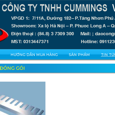
HƯỚNG DẪN MUA HÀNG
SẢN PHẨM
TIN TỨ
 ĐÓNG GÓI