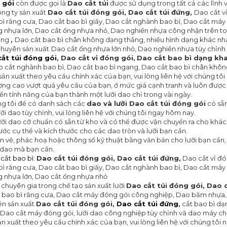
 gói
còn được gọi là
Dao cắt túi
được sử dụng trong tất cả các lĩnh vự
ông ty sản xuất
Dao cắt túi đóng gói,
Dao cắt túi đứng,
Dao cắt v
bì răng cưa, Dao cắt bao bì giấy, Dao cắt nghành bao bì, Dao cắt máy
 nhựa lớn, Dao cắt ống nhựa nhỏ, Dao nghiền nhựa công nhận trên to
ang
,
Dao cắt bao bì chân không dạng thẳng, nhiều hình dạng khác nhau
 chuyên sản xuất
Dao cắt ống nhựa lớn nhỏ, Dao nghiền nhựa tùy chỉnh 
ắt túi đóng gói
,
Dao cắt vỉ đóng gói,
Dao cắt bao bì dạng kh
ao cắt nghành bao bì, Dao cắt bao bì ngang, Dao cắt bao bì chân khô
ản xuất theo yêu cầu chính xác của bạn, vui lòng liên hệ với chúng tô
ượng cao vượt quá yêu cầu của bạn, ở mức giá cạnh tranh và luôn được 
ến tính năng của bạn thành một lưỡi dao chỉ trong vài ngày.
úng tôi để có danh sách các
dao và lưỡi
Dao cắt túi đóng gói
có sẵn
ỡi dao tùy chỉnh, vui lòng liên hệ với chúng tôi ngay hôm nay.
lưỡi dao cỡ chuẩn có sẵn từ kho và có thể được vận chuyển ra cho khách
ước cụ thể và kích thước cho các dao tròn và lưỡi bạn cần.
 vẽ, phác hoạ hoặc thông số kỹ thuật bằng văn bản cho lưỡi bạn cần, xi
i dao mà bạn cần.
cắt bao bì
:
Dao cắt túi đóng gói,
Dao cắt túi đứng,
Dao cắt vỉ đó
bì răng cưa, Dao cắt bao bì giấy, Dao cắt nghành bao bì, Dao cắt máy
g nhựa lớn, Dao cắt ống nhựa nhỏ
 chuyên gia trong chế tạo sản xuất lưỡi
Dao cắt túi đóng gói,
Dao c
t bao bì răng cưa, Dao cắt máy đóng gói công nghiệp, Dao băm nhựa
ên sản xuất
Dao cắt túi đóng gói,
Dao cắt túi đứng
,
cắt bao bì dạ
 Dao cắt máy đóng gói, lưỡi dao công nghiệp tùy chỉnh và dao máy c
n xuất theo yêu cầu chính xác của bạn, vui lòng liên hệ với chúng tôi