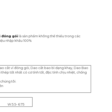
i đóng gói
là sản phẩm không thể thiếu trong các
 liệu nhập khẩu 100%
ao cắt vỉ đóng gói, Dao cắt bao bì dạng khay, Dao Bao
hép tốt nhất có cơ tính tốt, đặc tính chịu nhiệt, chống
 chúng tôi.
bên
W:5.5- 6.75