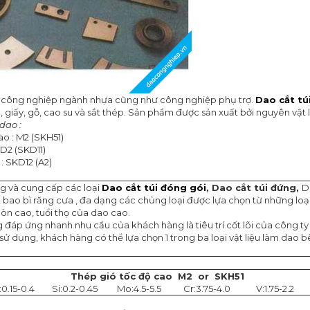
về công nghiệp ngành nhựa cũng như công nghiệp phụ trợ.
Dao cắt tú
, giấy, gỗ, cao su và sắt thép. Sản phẩm được sản xuất bởi nguyên vật
dao :
ao : M2 (SKH51)
 D2 (SKD11)
: SKD12 (A2)
ng và cung cấp các loại
Dao cắt túi đóng gói
,
Dao cắt túi đứng,
D
 bao bì răng cưa , đa dạng các chủng loại được lựa chọn từ những loại t
mòn cao, tuổi thọ của dao cao.
 đáp ứng nhanh nhu cầu của khách hàng là tiêu trí cốt lõi của công ty
sử dụng, khách hàng có thể lựa chọn 1 trong ba loại vật liệu làm dao 
Thép
gió tốc độ cao M2 or SKH51
0.15-0.4
Si:0.2-0.45
Mo:4.5-5.5
Cr:3.75-4.0
V:1.75-2.2