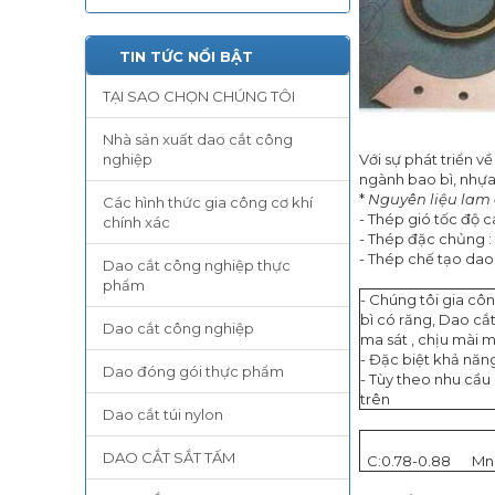
TIN TỨC NỔI BẬT
TẠI SAO CHỌN CHÚNG TÔI
Nhà sản xuất dao cắt công
nghiệp
Với sự phát triển 
ngành bao bì, nhựa
*
Nguyên liệu lam 
Các hình thức gia công cơ khí
- Thép gió tốc độ c
chính xác
- Thép đặc chủng :
- Thép chế tạo dao 
Dao cắt công nghiệp thực
phẩm
- Chúng tôi gia cô
bì có răng, Dao cắt
Dao cắt công nghiệp
ma sát , chịu mài 
- Đặc biệt khả năng
Dao đóng gói thực phẩm
- Tùy theo nhu cầu 
trên
Dao cắt túi nylon
DAO CẮT SẮT TẤM
C:0.78-0.88
Mn: