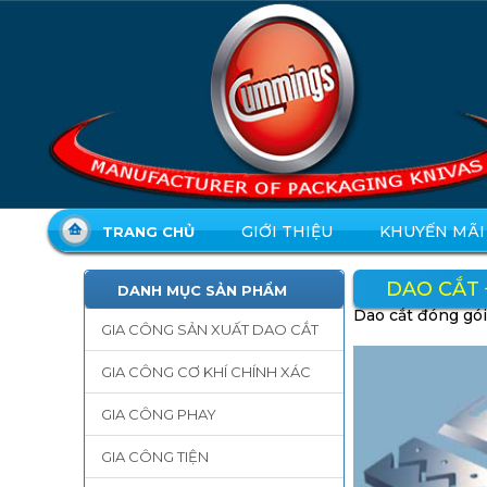
GIỚI THIỆU
KHUYẾN MÃI
TRANG CHỦ
DAO CẮT
DANH MỤC SẢN PHẨM
Dao cắt đóng gói
GIA CÔNG SẢN XUẤT DAO CẮT
GIA CÔNG CƠ KHÍ CHÍNH XÁC
GIA CÔNG PHAY
GIA CÔNG TIỆN