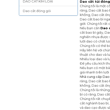
DAO CẮT KIM LOẠI
Dao cắt túi đóng
Chúng tôi là một c
răng, Dao cắt bao 
Dao cắt đóng gói
không, Dao cắt ống
Dao cắt bao bì ng
giới. Chúng tôi rất
Nếu bạn cần
Dao c
cắt bao bì giấy, D
nghiền nhựa được s
lưỡi dao có chất l
Chúng tôi có thể bi
Hãy liên hệ với ch
thuật cho dao và lư
Nhiều loại dao và 
Để yêu cầu kích th
Nếu bạn có một bản
giá nhanh trên lưỡ
Nhà cung cấp
Dao 
răng, Dao cắt bao 
không, Dao cắt ốn
Chúng tôi là những
bì có răng, Dao cắ
Chúng tôi rất chuy
cắt nghành bao bì,
và dao cạo được sả