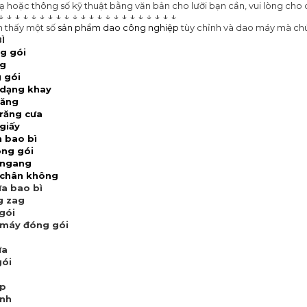
 hoặc thông số kỹ thuật bằng văn bản cho lưỡi bạn cần, vui lòng cho c
↓ ↓ ↓ ↓ ↓ ↓ ↓ ↓ ↓ ↓ ↓ ↓ ↓ ↓ ↓ ↓ ↓ ↓ ↓ ↓ ↓ ↓
m thấy một số
sản phẩm dao công nghiệp
tùy chỉnh và dao máy mà chú
Ì
ng gói
ng
 gói
 dạng khay
răng
 răng cưa
giấy
 bao bì
óng gói
 ngang
 chân không
ưa bao bì
g zag
 gói
ì máy đóng gói
ưa
gói
ấp
ạnh