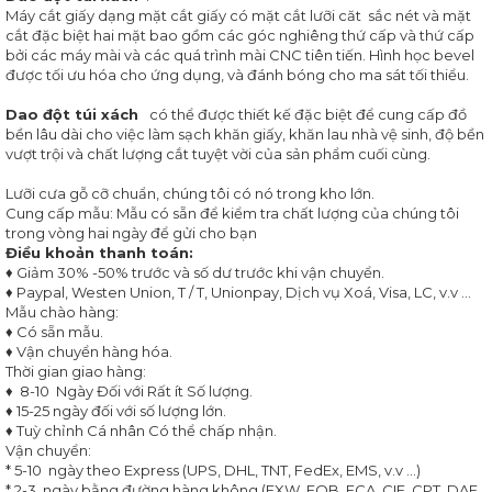
VẢI
Máy cắt giấy dạng mặt cắt giấy có mặt cắt lưỡi căt sắc nét và mặt
cắt đặc biệt hai mặt bao gồm các góc nghiêng thứ cấp và thứ cấp
DAO
bởi các máy mài và các quá trình mài CNC tiên tiến. Hình học bevel
CẮT
được tối ưu hóa cho ứng dụng, và đánh bóng cho ma sát tối thiểu.
NYLON
Dao đột túi xách
có thể được thiết kế đặc biệt để cung cấp đồ
ĐÁ
bền lâu dài cho việc làm sạch khăn giấy, khăn lau nhà vệ sinh, độ bền
MÀI
vượt trội và chất lượng cắt tuyệt vời của sản phẩm cuối cùng.
DAO
Lưỡi cưa gỗ cỡ chuẩn, chúng tôi có nó trong kho lớn.
KHUÔN
Cung cấp mẫu: Mẫu có sẵn để kiểm tra chất lượng của chúng tôi
MẪU
trong vòng hai ngày để gửi cho bạn
CÔNG
Điều khoản thanh toán:
NGHIỆP
♦ Giảm 30% -50% trước và số dư trước khi vận chuyển.
♦ Paypal, Westen Union, T / T, Unionpay, Dịch vụ Xoá, Visa, LC, v.v ...
Mẫu chào hàng:
♦ Có sẵn mẫu.
TIN
♦ Vận chuyển hàng hóa.
TỨC
Thời gian giao hàng:
TẠI
NỔI
♦ 8-10 Ngày Đối với Rất ít Số lượng.
SAO
BẬT
♦ 15-25 ngày đối với số lượng lớn.
CHỌN
♦ Tuỳ chỉnh Cá nhân Có thể chấp nhận.
CHÚNG
Vận chuyển:
TÔI
* 5-10 ngày theo Express (UPS, DHL, TNT, FedEx, EMS, v.v ...)
* 2-3 ngày bằng đường hàng không (EXW, FOB, FCA, CIF, CPT, DAF,