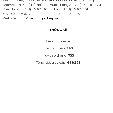
VPGD 1: 7/11A, Đường 182– P.Tăng Nhơn Phú A– Quận 9- Tphcm
Dao
Showroom: Xa lộ Hà Nội – P. Phuoc Long A – Quận 9, Tp HCM
cắt
Điện thoại : (84.8) 3 7309 300 Fax: (84.8) 3 7309301
công
MST: 0310474673 Hotline: 0911230206
nghiệp
Website :
http://daocongnghiep.vn
Dao
THỐNG KÊ
đóng
gói
thực
Đang online:
4
phẩm
Truy cập tuần:
543
Dao
Truy cập tháng:
755
cắt
Tổng lượt truy cập:
498221
túi
nylon
DAO
CẮT
SẮT
TẤM
DAO
CẮT
KIM