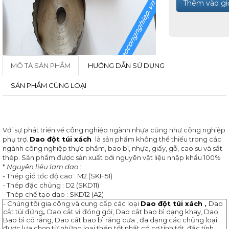
XÁC
Thêm vào gi
GIA
CÔNG
PHAY
GIA
MÔ TẢ SẢN PHẨM
HƯỚNG DẪN SỬ DỤNG
CÔNG
TIỆN
SẢN PHẨM CÙNG LOẠI
GIA
Thiết kế website
CÔNG
CẮT
DÂY
Với sự phát triển về công nghiệp ngành nhựa cũng như công nghiệp
phụ trợ.
Dao đột túi xách
là sản phẩm không thể thiếu trong các
DAO
ngành công nghiệp thực phẩm, bao bì, nhựa, giấy, gỗ, cao su và sắt
CÔNG
thép. Sản phẩm được sản xuất bởi nguyên vật liệu nhập khẩu 100%
NGHIỆP
*
Nguyên liệu lam dao :
- Thép gió tốc độ cao : M2 (SKH51)
DAO
- Thép đặc chủng : D2 (SKD11)
CẮT
- Thép chế tạo dao : SKD12 (A2)
CÔNG
- Chúng tôi gia công và cung cấp các loại
Dao đột túi xách
,
Dao
NGHIỆP
cắt túi đứng
,
Dao cắt vỉ đóng gói, Dao cắt bao bì dạng khay, Dao
Bao bì có răng, Dao cắt bao bì răng cưa , đa dạng các chủng loại
được lựa chọn từ những loại thép tốt nhất có cơ tính tốt, đặc tính