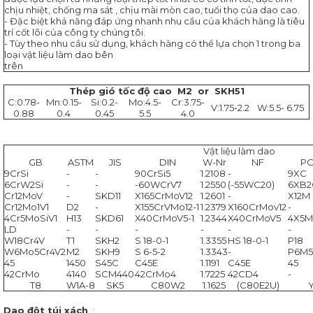
DAO
chịu nhiệt, chống ma sát , chịu mài mòn cao, tuổi thọ của dao cao.
CẮT
- Đặc biệt khả năng đáp ứng nhanh nhu cầu của khách hàng là tiêu
THỰC
trí cốt lõi của công ty chúng tôi.
PHẨM
- Tùy theo nhu cầu sử dụng, khách hàng có thể lựa chọn 1 trong ba
loại vật liệu làm dao bên
trên
DAO
NGÀNH
Thép gió tốc độ cao M2 or SKH51
BAO
C:0.78-
Mn:0.15-
Si:0.2-
Mo:4.5-
Cr:3.75-
BÌ
V:1.75-2.2
W:5.5- 6.75
0.88
0.4
0.45
5.5
4.0
DAO
NGÀNH
Vật liệu làm dao
NHỰA
GB
ASTM
JIS
DIN
W-Nr
NF
P
9CrSi
-
-
90CrSi5
1.2108
-
9XC
6CrW2Si
-
-
-60WCrV7
1.2550
(-55WC20)
6XB2
DAO
Cr12MoV
-
SKD11
X165CrMoV12
1.2601
-
X12M
NGÀNH
Cr12Mo1V1
D2
-
X155CrVMo12-1
1.2379
X160CrMov12
-
GỖ
4Cr5MoSiV1
H13
SKD61
X40CrMoV5-1
1.2344
X40CrMoV5
4X5M
LD
-
-
-
-
-
-
DAO
W18Cr4V
T1
SKH2
S 18-0-1
1.3355
HS 18-0-1
P18
CẮT
W6Mo5Cr4V2
M2
SKH9
S 6-5-2
1.3343
-
P6M5
45
GIẤY
1450
S45C
C45E
1.1191
C45E
45
42CrMo
4140
SCM440
42CrMo4
1.7225
42CD4
-
T8
W1A-8
SK5
C80W2
1.1625
(C80E2U)
DAO
NGÀNH
Dao đột túi xách
: