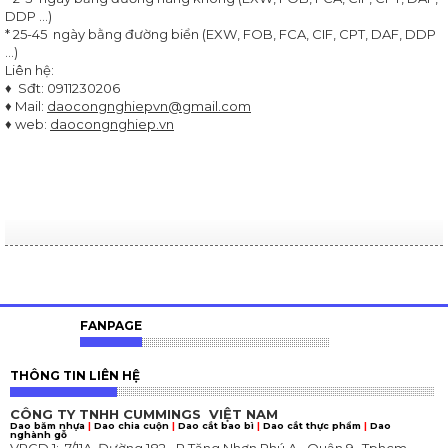
Nhà
DDP ...)
sản
* 25-45 ngày bằng đường biển (EXW, FOB, FCA, CIF, CPT, DAF, DDP
xuất
...)
dao
Liên hệ:
cắt
♦ Sđt: 0911230206
công
♦ Mail:
daocongnghiepvn@gmail.com
nghiệp
♦ web:
daocongnghiep.vn
Các
hình
thức
gia
công
cơ
khí
chính
xác
FANPAGE
Dao
cắt
công
THÔNG TIN LIÊN HỆ
nghiệp
thực
CÔNG TY TNHH
CUMMINGS VIỆT NAM
phẩm
Dao băm nhựa
|
Dao chia cuộn
|
Dao cắt bao bì
|
Dao cắt thực phẩm
|
Dao
nghành gỗ