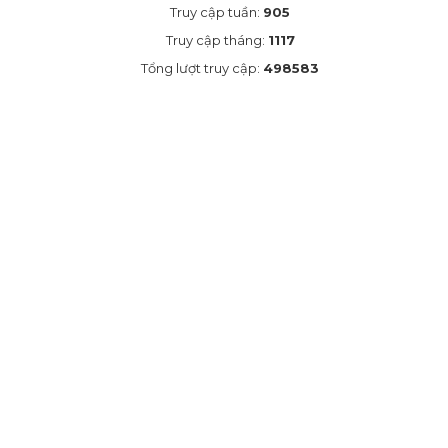
LOẠI
Truy cập tuần:
905
Truy cập tháng:
1117
Dao
cắt
Tổng lượt truy cập:
498583
đóng
gói