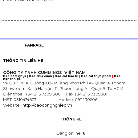
Dao
cắt
công
nghiệp
Dao
đóng
gói
FANPAGE
thực
phẩm
THÔNG TIN LIÊN HỆ
Dao
CÔNG TY TNHH
CUMMINGS VIỆT NAM
cắt
Dao băm nhựa
|
Dao chia cuộn
|
Dao cắt bao bì
|
Dao cắt thực phẩm
|
Dao
túi
nghành gỗ
VPGD 1: 7/11A, Đường 182– P.Tăng Nhơn Phú A– Quận 9- Tphcm
nylon
Showroom: Xa lộ Hà Nội – P. Phuoc Long A – Quận 9, Tp HCM
Điện thoại : (84.8) 3 7309 300 Fax: (84.8) 3 7309301
DAO
MST: 0310474673 Hotline: 0911230206
CẮT
Website :
http://daocongnghiep.vn
SẮT
TẤM
THỐNG KÊ
DAO
CẮT
Đang online:
6
KIM