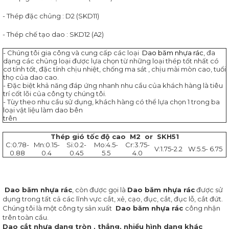
DAO
CẮT
- Thép đặc chủng : D2 (SKD11)
THỰC
PHẨM
- Thép chế tạo dao : SKD12 (A2)
DAO
- Chúng tôi gia công và cung cấp các loại
Dao băm nhựa rác
, đa
NGÀNH
dạng các chủng loại được lựa chọn từ những loại thép tốt nhất có
BAO
cơ tính tốt, đặc tính chịu nhiệt, chống ma sát , chịu mài mòn cao, tuổi
thọ của dao cao.
BÌ
- Đặc biệt khả năng đáp ứng nhanh nhu cầu của khách hàng là tiêu
trí cốt lõi của công ty chúng tôi.
DAO
- Tùy theo nhu cầu sử dụng, khách hàng có thể lựa chọn 1 trong ba
NGÀNH
loại vật liệu làm dao bên
NHỰA
trên
DAO
Thép gió tốc độ cao M2 or SKH51
C:0.78-
NGÀNH
Mn:0.15-
Si:0.2-
Mo:4.5-
Cr:3.75-
V:1.75-2.2
W:5.5- 6.75
0.88
0.4
0.45
5.5
4.0
GỖ
DAO
CẮT
Dao băm nhựa rác
, còn được gọi là
Dao băm nhựa rác
được sử
GIẤY
dụng trong tất cả các lĩnh vực cắt, xẻ, cạo, đục, cắt, đục lỗ, cắt đứt.
Chúng tôi là một công ty sản xuất
Dao băm nhựa rác
công nhận
DAO
trên toàn cầu.
NGÀNH
Dao cắt nhựa dạng tròn , thẳng, nhiều hình dạng khác