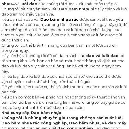
VẢI
nhau...
và
lưỡi dao
của chúng tôi được xuất khẩu toàn thế giới.
Chúng tôi rất chuyên sản xuất
Dao băm nhựa rác
tùy chỉnh và lưỡi
DAO
dao trên mỗi mẫu và bản vẽ.
CẮT
Nếu bạn cần dao và
Dao băm nhựa rác
được sản xuất theo yêu
NYLON
cầu chính xác của bạn, vui lòng liên hệ với chúng tôi ngay bây giờ, để
xem chúng tôi có thể làm cho dao và lưỡi dao có chất lượng cao
ĐÁ
vượt quá yêu cầu của bạn, ở mức giá cạnh tranh và luôn được gửi
MÀI
đúng thời gian.
DAO
Chúng tôi có thể biến tính năng của bạn thành một lưỡi dao chỉ
trong vài ngày.
KHUÔN
Hãy liên hệ với chúng tôi để có danh sách các
dao và lưỡi dao
có
MẪU
sẵn trong kho. Nếu bạn có bản vẽ, mẫu hoặc thông số kỹ thuật cho
CÔNG
dao và lưỡi dao tùy chỉnh, vui lòng liên hệ với chúng tôi ngay hôm
NGHIỆP
nay.
Nhiều loại dao và lưỡi dao cỡ chuẩn có sẵn từ kho và có thể được
vận chuyển ra cho khách hàng trên toàn thế giới.
Để yêu cầu kích thước cụ thể và kích thước cho các dao tròn và lưỡi
TIN
bạn cần.
TỨC
Nếu bạn có một bản vẽ, phác hoạ hoặc thông số kỹ thuật bằng văn
TẠI
NỔI
bản cho lưỡi bạn cần, xin vui lòng liên hệ với chúng tôi bây giờ để có
SAO
BẬT
một báo giá nhanh trên lưỡi dao mà bạn cần.
CHỌN
Nhà cung cấp Dao băm nhựa
CHÚNG
Chúng tôi là những chuyên gia trong chế tạo sản xuất lưỡi
TÔI
Dao băm nhựa rác công nghiệp, Dao băm nhựa, và dao máy
Chúng tôi rất chuyên sản xuất
dao công nghiệp
, lưỡi dao công