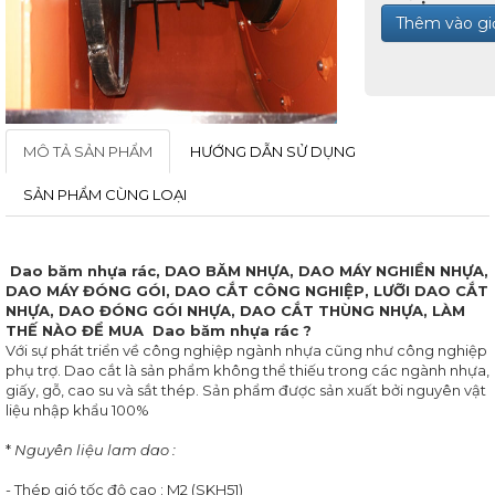
XÁC
Thêm vào gi
GIA
CÔNG
PHAY
GIA
CÔNG
MÔ TẢ SẢN PHẨM
HƯỚNG DẪN SỬ DỤNG
TIỆN
SẢN PHẨM CÙNG LOẠI
GIA
Thiết kế website
CÔNG
CẮT
Dao băm nhựa rác, DAO BĂM NHỰA, DAO MÁY NGHIỀN NHỰA,
DÂY
DAO MÁY ĐÓNG GÓI, DAO CẮT CÔNG NGHIỆP, LƯỠI DAO CẮT
NHỰA, DAO ĐÓNG GÓI NHỰA, DAO CẮT THÙNG NHỰA, LÀM
DAO
THẾ NÀO ĐỂ MUA Dao băm nhựa rác ?
CÔNG
Với sự phát triển về công nghiệp ngành nhựa cũng như công nghiệp
NGHIỆP
phụ trợ. Dao cắt là sản phẩm không thể thiếu trong các ngành nhựa,
giấy, gỗ, cao su và sắt thép. Sản phẩm được sản xuất bởi nguyên vật
DAO
liệu nhập khẩu 100%
CẮT
CÔNG
*
Nguyên liệu lam dao :
NGHIỆP
- Thép gió tốc độ cao : M2 (SKH51)