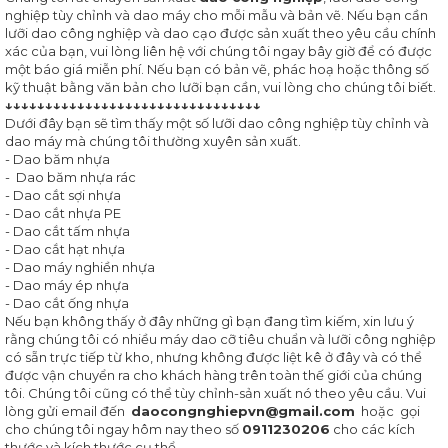
Nhà
nghiệp tùy chỉnh và dao máy cho mỗi mẫu và bản vẽ. Nếu bạn cần
sản
lưỡi dao công nghiệp và dao cạo được sản xuất theo yêu cầu chính
xuất
xác của bạn, vui lòng liên hệ với chúng tôi ngay bây giờ để có được
dao
một báo giá miễn phí. Nếu bạn có bản vẽ, phác hoạ hoặc thông số
cắt
kỹ thuật bằng văn bản cho lưỡi bạn cần, vui lòng cho chúng tôi biết.
công
↓
↓
↓
↓
↓
↓
↓
↓
↓
↓
↓
↓
↓
↓
↓
↓
↓
↓
↓
↓
↓
↓
↓
↓
↓
↓
↓
↓
↓
↓
↓
↓
nghiệp
Dưới đây bạn sẽ tìm thấy một số lưỡi dao công nghiệp tùy chỉnh và
dao máy mà chúng tôi thường xuyên sản xuất.
Các
- Dao băm nhựa
hình
- Dao băm nhựa rác
thức
- Dao cắt sợi nhựa
gia
- Dao cắt nhựa PE
công
- Dao cắt tấm nhựa
cơ
- Dao cắt hạt nhựa
khí
- Dao máy nghiền nhựa
chính
- Dao máy ép nhựa
xác
- Dao cắt ống nhựa
Nếu bạn không thấy ở đây những gì bạn đang tìm kiếm, xin lưu ý
Dao
rằng chúng tôi có nhiều máy dao cỡ tiêu chuẩn và lưỡi công nghiệp
cắt
có sẵn trực tiếp từ kho, nhưng không được liệt kê ở đây và có thể
công
được vận chuyển ra cho khách hàng trên toàn thế giới của chúng
nghiệp
tôi. Chúng tôi cũng có thể tùy chỉnh-sản xuất nó theo yêu cầu. Vui
thực
lòng gửi email đến
daocongnghiepvn@gmail.com
hoặc gọi
phẩm
cho chúng tôi ngay hôm nay theo số
0911230206
cho các kích
thước và kích thước cụ thể.