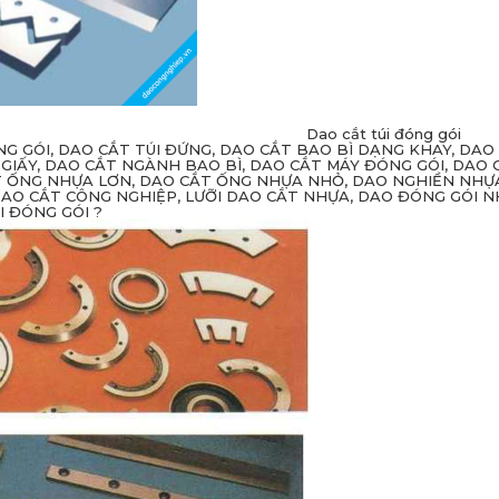
Dao cắt túi đóng gói
G GÓI, DAO CẮT TÚI ĐỨNG, DAO CẮT BAO BÌ DẠNG KHAY, DAO
 GIẤY, DAO CẮT NGÀNH BAO BÌ, DAO CẮT MÁY ĐÓNG GÓI, DAO 
 ỐNG NHỰA LƠN, DAO CẮT ỐNG NHỰA NHỎ, DAO NGHIỀN NHỰA
DAO CẮT CÔNG NGHIỆP, LƯỠI DAO CẮT NHỰA, DAO ĐÓNG GÓI 
I ĐÓNG GÓI ?