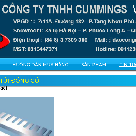
HƯỚNG DẪN MUA HÀNG
SẢN PHẨM
TIN TỨ
TÚI ĐÓNG GÓI
 gói