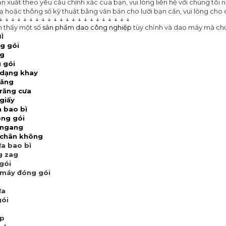
n xuất theo yêu cầu chính xác của bạn, vui lòng liên hệ với chúng tôi
 hoặc thông số kỹ thuật bằng văn bản cho lưỡi bạn cần, vui lòng cho c
↓ ↓ ↓ ↓ ↓ ↓ ↓ ↓ ↓ ↓ ↓ ↓ ↓ ↓ ↓ ↓ ↓ ↓ ↓ ↓ ↓ ↓
m thấy một số
sản phẩm dao công nghiệp
tùy chỉnh và dao máy mà chú
Ì
ng gói
ng
 gói
 dạng khay
răng
 răng cưa
giấy
 bao bì
óng gói
 ngang
 chân không
ưa bao bì
g zag
 gói
ì máy đóng gói
ưa
gói
ấp