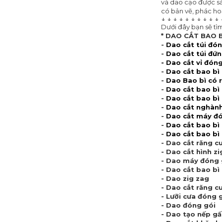
và dao cạo được sả
có bản vẽ, phác hoạ
↓ ↓ ↓ ↓ ↓ ↓ ↓ ↓ ↓ ↓ 
Dưới đây bạn sẽ tì
* DAO CẮT BAO B
-
Dao cắt túi đó
-
Dao cắt túi đứ
-
Dao cắt vỉ đóng
-
Dao cắt bao bì
-
Dao Bao bì có 
-
Dao cắt bao bì
-
Dao cắt bao bì 
-
Dao cắt nghành
-
D
ao cắt máy đ
-
Dao cắt bao bì
-
Dao cắt bao bì
- Dao cắt răng c
- Dao cắt hình zi
- Dao máy đóng
- Dao cắt bao b
- Dao zig zag
- Dao cắt răng c
- Lưỡi cưa đóng 
- Dao đóng gói
- Dao tạo nếp g