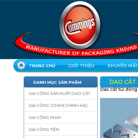
GIỚI THIỆU
KHUYẾN MÃI
TRANG CHỦ
DAO CẮT 
DANH MỤC SẢN PHẨM
Dao cắt túi đóng
GIA CÔNG SẢN XUẤT DAO CẮT
GIA CÔNG CƠ KHÍ CHÍNH XÁC
GIA CÔNG PHAY
GIA CÔNG TIỆN