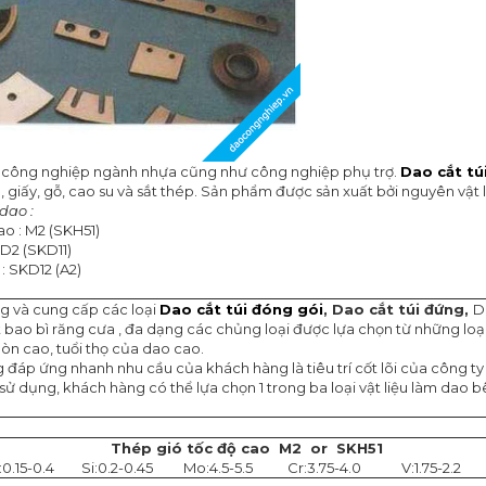
về công nghiệp ngành nhựa cũng như công nghiệp phụ trợ.
Dao cắt tú
, giấy, gỗ, cao su và sắt thép. Sản phẩm được sản xuất bởi nguyên vật
dao :
ao : M2 (SKH51)
 D2 (SKD11)
: SKD12 (A2)
ng và cung cấp các loại
Dao cắt túi đóng gói
,
Dao cắt túi đứng,
D
 bao bì răng cưa , đa dạng các chủng loại được lựa chọn từ những loại t
mòn cao, tuổi thọ của dao cao.
 đáp ứng nhanh nhu cầu của khách hàng là tiêu trí cốt lõi của công ty
sử dụng, khách hàng có thể lựa chọn 1 trong ba loại vật liệu làm dao 
Thép
gió tốc độ cao M2 or SKH51
0.15-0.4
Si:0.2-0.45
Mo:4.5-5.5
Cr:3.75-4.0
V:1.75-2.2