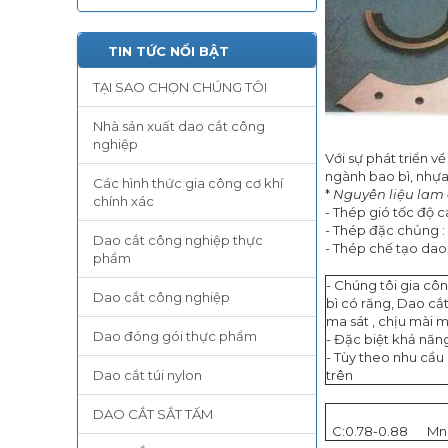
TIN TỨC NỔI BẬT
TẠI SAO CHỌN CHÚNG TÔI
Nhà sản xuất dao cắt công
nghiệp
Với sự phát triển 
ngành bao bì, nhựa
Các hình thức gia công cơ khí
*
Nguyên liệu lam 
chính xác
- Thép gió tốc độ c
- Thép đặc chủng :
Dao cắt công nghiệp thực
- Thép chế tạo dao 
phẩm
- Chúng tôi gia cô
Dao cắt công nghiệp
bì có răng, Dao cắt
ma sát , chịu mài 
Dao đóng gói thực phẩm
- Đặc biệt khả năng
- Tùy theo nhu cầu 
Dao cắt túi nylon
trên
DAO CẮT SẮT TẤM
C:0.78-0.88
Mn: