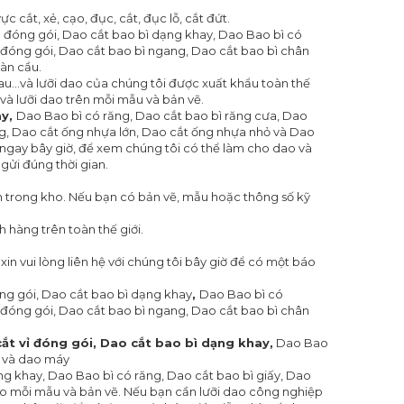
c cắt, xẻ, cạo, đục, cắt, đục lỗ, cắt đứt.
ỉ đóng gói, Dao cắt bao bì dạng khay, Dao Bao bì có
 đóng gói, Dao cắt bao bì ngang, Dao cắt bao bì chân
àn cầu.
...và lưỡi dao của chúng tôi được xuất khẩu toàn thế
và lưỡi dao trên mỗi mẫu và bản vẽ.
ay,
Dao Bao bì có răng, Dao cắt bao bì răng cưa, Dao
ng, Dao cắt ống nhựa lớn, Dao cắt ống nhựa nhỏ và Dao
i ngay bây giờ, để xem chúng tôi có thể làm cho dao và
gửi đúng thời gian.
 trong kho. Nếu bạn có bản vẽ, mẫu hoặc thông số kỹ
 hàng trên toàn thế giới.
n vui lòng liên hệ với chúng tôi bây giờ để có một báo
ng gói, Dao cắt bao bì dạng khay
,
Dao Bao bì có
 đóng gói, Dao cắt bao bì ngang, Dao cắt bao bì chân
ắt vỉ đóng gói,
Dao cắt bao bì dạng khay,
Dao Bao
, và dao máy
ng khay, Dao Bao bì có răng, Dao cắt bao bì giấy, Dao
ho mỗi mẫu và bản vẽ. Nếu bạn cần lưỡi dao công nghiệp