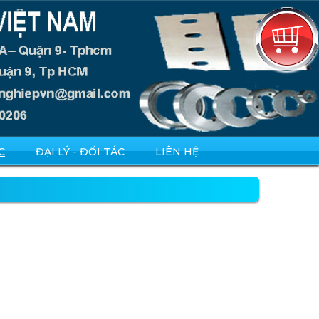
C
ĐẠI LÝ - ĐỐI TÁC
LIÊN HỆ