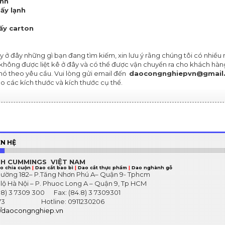
ạnh
iấy lạnh
iấy carton
 ở đây những gì bạn đang tìm kiếm, xin lưu ý rằng chúng tôi có nhiều 
 không được liệt kê ở đây và có thể được vận chuyển ra cho khách hàng
 nó theo yêu cầu. Vui lòng gửi email đến
daocongnghiepvn@gmail
o các kích thước và kích thước cụ thể.
ÊN HỆ
HH
CUMMINGS VIỆT NAM
o chia cuộn
|
Dao cắt bao bì
|
Dao cắt thực phẩm
|
Dao nghành gỗ
 Đường 182– P.Tăng Nhơn Phú A– Quận 9- Tphcm
ộ Hà Nội – P. Phuoc Long A – Quận 9, Tp HCM
4.8) 3 7309 300 Fax: (84.8) 3 7309301
4673 Hotline: 0911230206
//daocongnghiep.vn