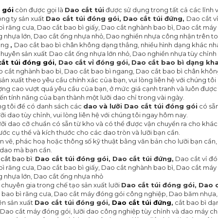
 gói
còn được gọi là
Dao cắt túi
được sử dụng trong tất cả các lĩnh vự
ông ty sản xuất
Dao cắt túi đóng gói,
Dao cắt túi đứng,
Dao cắt v
bì răng cưa, Dao cắt bao bì giấy, Dao cắt nghành bao bì, Dao cắt máy
 nhựa lớn, Dao cắt ống nhựa nhỏ, Dao nghiền nhựa công nhận trên to
ang
,
Dao cắt bao bì chân không dạng thẳng, nhiều hình dạng khác nhau
 chuyên sản xuất
Dao cắt ống nhựa lớn nhỏ, Dao nghiền nhựa tùy chỉnh 
ắt túi đóng gói
,
Dao cắt vỉ đóng gói,
Dao cắt bao bì dạng kh
ao cắt nghành bao bì, Dao cắt bao bì ngang, Dao cắt bao bì chân khô
ản xuất theo yêu cầu chính xác của bạn, vui lòng liên hệ với chúng tô
ượng cao vượt quá yêu cầu của bạn, ở mức giá cạnh tranh và luôn được 
ến tính năng của bạn thành một lưỡi dao chỉ trong vài ngày.
úng tôi để có danh sách các
dao và lưỡi
Dao cắt túi đóng gói
có sẵn
ỡi dao tùy chỉnh, vui lòng liên hệ với chúng tôi ngay hôm nay.
lưỡi dao cỡ chuẩn có sẵn từ kho và có thể được vận chuyển ra cho khách
ước cụ thể và kích thước cho các dao tròn và lưỡi bạn cần.
 vẽ, phác hoạ hoặc thông số kỹ thuật bằng văn bản cho lưỡi bạn cần, xi
i dao mà bạn cần.
cắt bao bì
:
Dao cắt túi đóng gói,
Dao cắt túi đứng,
Dao cắt vỉ đó
bì răng cưa, Dao cắt bao bì giấy, Dao cắt nghành bao bì, Dao cắt máy
g nhựa lớn, Dao cắt ống nhựa nhỏ
 chuyên gia trong chế tạo sản xuất lưỡi
Dao cắt túi đóng gói,
Dao c
t bao bì răng cưa, Dao cắt máy đóng gói công nghiệp, Dao băm nhựa
ên sản xuất
Dao cắt túi đóng gói,
Dao cắt túi đứng
,
cắt bao bì dạ
 Dao cắt máy đóng gói, lưỡi dao công nghiệp tùy chỉnh và dao máy c