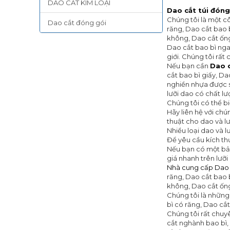
DAO CẮT KIM LOẠI
Dao cắt túi đóng
Chúng tôi là một c
Dao cắt đóng gói
răng, Dao cắt bao 
không, Dao cắt ống
Dao cắt bao bì ng
giới. Chúng tôi rất
Nếu bạn cần
Dao c
cắt bao bì giấy, D
nghiền nhựa được s
lưỡi dao có chất l
Chúng tôi có thể bi
Hãy liên hệ với ch
thuật cho dao và lư
Nhiều loại dao và 
Để yêu cầu kích th
Nếu bạn có một bản
giá nhanh trên lưỡ
Nhà cung cấp
Dao 
răng, Dao cắt bao 
không, Dao cắt ốn
Chúng tôi là những
bì có răng, Dao cắ
Chúng tôi rất chuy
cắt nghành bao bì,