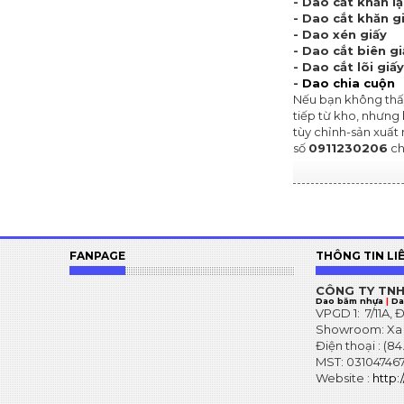
- Dao cắt khăn l
- Dao cắt khăn g
- Dao xén giấy
- Dao cắt biên g
- Dao cắt lõi giấy
-
Dao chia cuộn
Nếu bạn không thấy
tiếp từ kho, nhưng
tùy chỉnh-sản xuất
số
0911230206
ch
FANPAGE
THÔNG TIN LI
CÔNG TY TN
Dao băm nhựa
|
Da
VPGD 1: 7/11A,
Showroom: Xa l
Điện thoại : (8
MST: 031047
Website :
http: