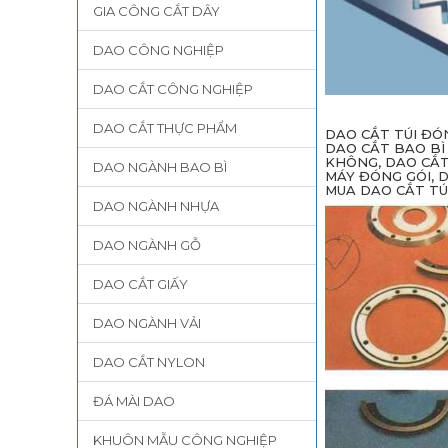
GIA CÔNG CẮT DÂY
DAO CÔNG NGHIỆP
DAO CẮT CÔNG NGHIỆP
DAO CẮT THỰC PHẨM
DAO CẮT TÚI ĐÓN
DAO CẮT BAO BÌ
KHÔNG, DAO CẮT
DAO NGÀNH BAO BÌ
MÁY ĐÓNG GÓI, 
MUA DAO CẮT TÚ
DAO NGÀNH NHỰA
DAO NGÀNH GỖ
DAO CẮT GIẤY
DAO NGÀNH VẢI
DAO CẮT NYLON
ĐÁ MÀI DAO
KHUÔN MẪU CÔNG NGHIỆP