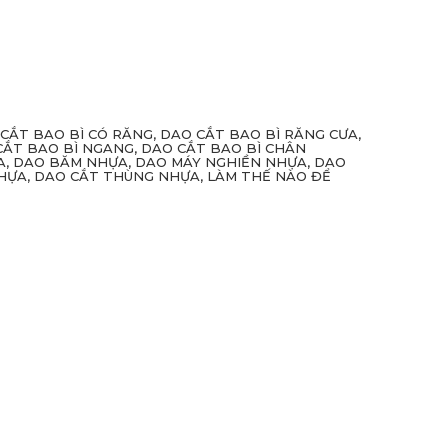
 CẮT BAO BÌ CÓ RĂNG, DAO CẮT BAO BÌ RĂNG CƯA,
CẮT BAO BÌ NGANG, DAO CẮT BAO BÌ CHÂN
, DAO BĂM NHỰA, DAO MÁY NGHIỀN NHỰA, DAO
NHỰA, DAO CẮT THÙNG NHỰA, LÀM THẾ NÀO ĐỂ