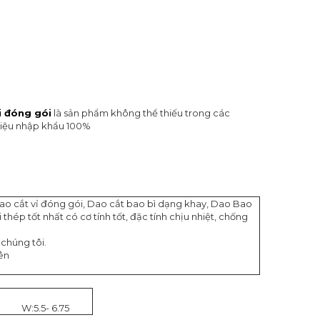
i đóng gói
là sản phẩm không thể thiếu trong các
 liệu nhập khẩu 100%
ao cắt vỉ đóng gói, Dao cắt bao bì dạng khay, Dao Bao
hép tốt nhất có cơ tính tốt, đặc tính chịu nhiệt, chống
 chúng tôi.
bên
W:5.5- 6.75