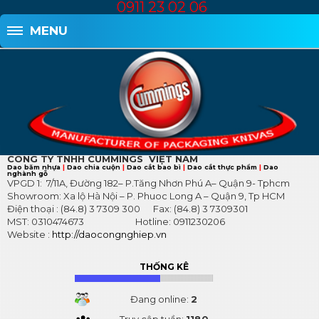
0911 23 02 06
MENU
FANPAGE
THÔNG TIN LIÊN HỆ
CÔNG TY TNHH
CUMMINGS VIỆT NAM
Dao băm nhựa
|
Dao chia cuộn
|
Dao cắt bao bì
|
Dao cắt thực phẩm
|
Dao
nghành gỗ
VPGD 1: 7/11A, Đường 182– P.Tăng Nhơn Phú A– Quận 9- Tphcm
Showroom: Xa lộ Hà Nội – P. Phuoc Long A – Quận 9, Tp HCM
Điện thoại : (84.8) 3 7309 300 Fax: (84.8) 3 7309301
MST: 0310474673 Hotline: 0911230206
Website :
http://daocongnghiep.vn
THỐNG KÊ
Đang online:
2