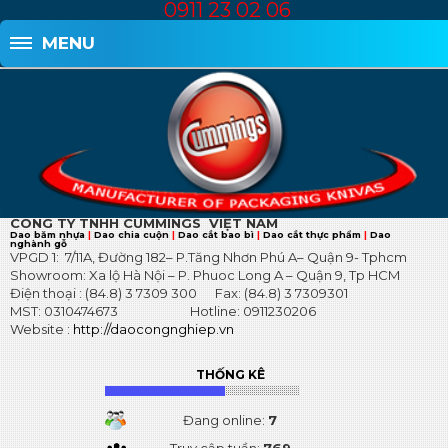
0911 23 02 06
MENU
FANPAGE
THÔNG TIN LIÊN HỆ
CÔNG TY TNHH
CUMMINGS VIỆT NAM
Dao băm nhựa
|
Dao chia cuộn
|
Dao cắt bao bì
|
Dao cắt thực phẩm
|
Dao
nghành gỗ
VPGD 1: 7/11A, Đường 182– P.Tăng Nhơn Phú A– Quận 9- Tphcm
Showroom: Xa lộ Hà Nội – P. Phuoc Long A – Quận 9, Tp HCM
Điện thoại : (84.8) 3 7309 300 Fax: (84.8) 3 7309301
MST: 0310474673 Hotline: 0911230206
Website :
http://daocongnghiep.vn
THỐNG KÊ
Đang online:
7